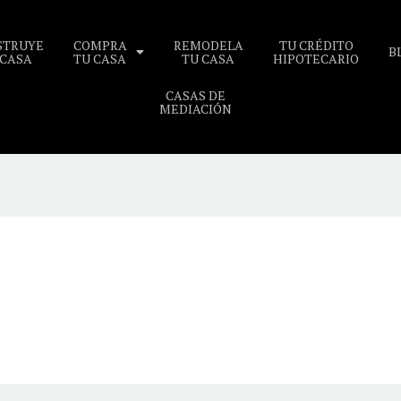
STRUYE
COMPRA
REMODELA
TU CRÉDITO
B
 CASA
TU CASA
TU CASA
HIPOTECARIO
CASAS DE
MEDIACIÓN