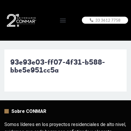
33 3612 7758
93e93e03-ff07-4f31-b588-
bbe5e951cc5a
Sobre CONMAR
Somos líderes en los proyectos residenciales de alto nivel,