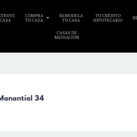
STRUYE
COMPRA
REMODELA
TU CRÉDITO
B
 CASA
TU CASA
TU CASA
HIPOTECARIO
CASAS DE
MEDIACIÓN
Manantial 34