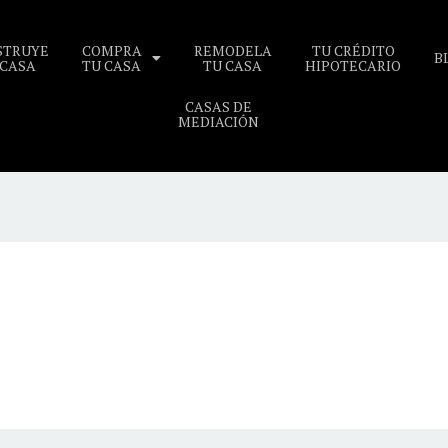
STRUYE
COMPRA
REMODELA
TU CRÉDITO
B
 CASA
TU CASA
TU CASA
HIPOTECARIO
CASAS DE
MEDIACIÓN