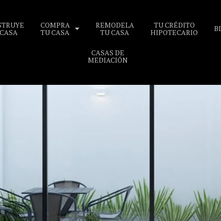
STRUYE
COMPRA
REMODELA
TU CRÉDITO
B
 CASA
TU CASA
TU CASA
HIPOTECARIO
CASAS DE
MEDIACIÓN