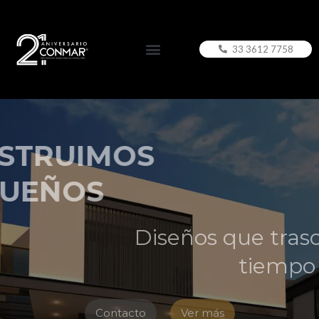
33 3612 7758
CONSTRUIMOS
SUEÑOS
Diseños que trascienden el
tiempo
Contacto
Ver más